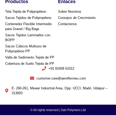
Productos
Enlaces
Tela Tejida de Polipropileno
Sobre Nosotros
Sacos Tejidos de Polipropileno
Consejos de Crecimiento
Contenedor Flexible Intermedio
Contáctenos
para Granel / Big Bags
Sacos Tejidos Laminados con
BOPP
Sacos Cúbicos Multiuso de
Polipropileno PP
Valla de Sedimento Tejida de PP
Cobertura de Suelo Tejida de PP
+91 81608 61012
customer.care@aeroflexneu.com
E- 260-261, Mewar Industrial Area, Opp. UCCI, Madri, Udaipur –
313003
© All rights reserved |
Sah Polymers Ltd